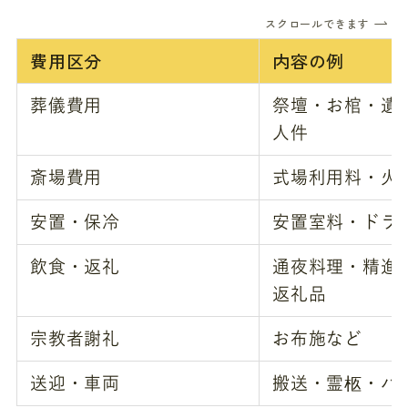
スクロールできます
費用区分
内容の例
葬儀費用
祭壇・お棺・遺
人件
斎場費用
式場利用料・火
安置・保冷
安置室料・ドラ
飲食・返礼
通夜料理・精進
返礼品
宗教者謝礼
お布施など
送迎・車両
搬送・霊柩・バ