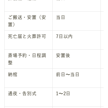
ご搬送・安置（安
当日
置）
死亡届と火葬許可
7日以内
斎場予約・日程調
安置後
整
納棺
前日〜当日
通夜・告別式
1〜2日