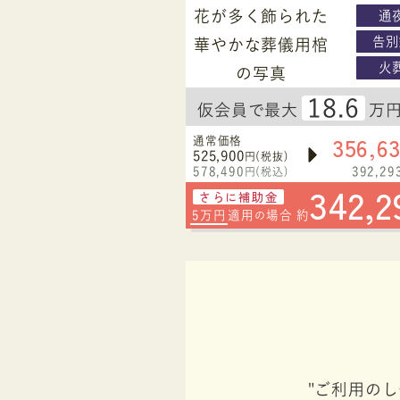
通
告別
火
18.6
仮会員で最大
万
356,6
通常価格
525,900
円(税抜)
578,490
392,29
円(税込)
342,2
さらに補助金
5万円
適用
場合 約
の
"ご利用の