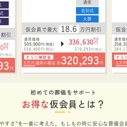
通夜
夜
告別式
式
火葬
葬
18.6
仮会員で最大
万円割引
仮会
円割引
336,630
通常価格
税抜
通常価
円
30
505,900
258,3
円(税抜)
税抜
円
556,490
370,293
284,1
円(税込)
円(税込)
320,293
3
円(税込)
さらに補助金
さら
93
5万円
適用
場合 約
円
5万
の
円
初めての葬儀をサポート
お得な
仮会員とは？
しやすさ"を一番に考えた、
もしもの時に安心な葬儀会