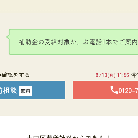
補助金の受給対象か、
お電話1本でご案
の確認をする
8/10
11:56
今
(月)
前相談
0120-
無料
大田区葬儀社だからできる！