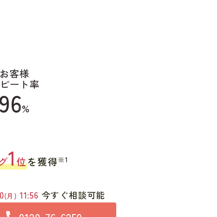
お客様
ピート率
96
%
1
※1
グ
位
を獲得
0
11:56
今すぐ相談可能
(月)
0120-76-6259