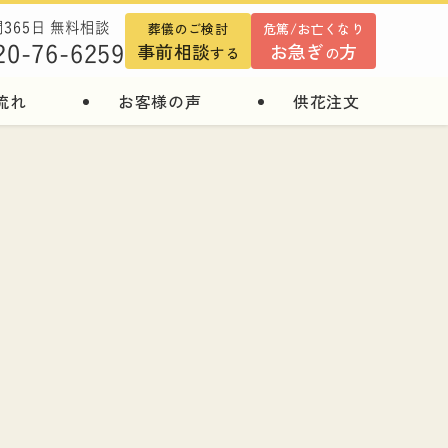
葬儀のご検討
危篤/お亡くなり
間365日 無料相談
事前相談
お急ぎ
方
20-76-6259
する
の
流れ
お客様の声
供花注文