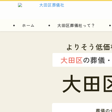
ホーム
大田区葬儀社って？
よりそう低価
大田区
の葬儀
大田
葬儀の