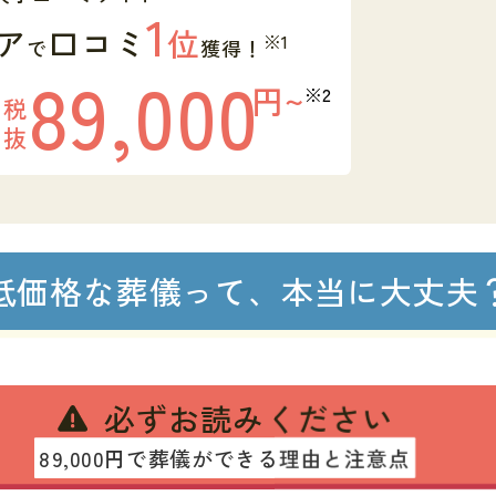
1
ア
口コミ
位
※1
で
獲得！
89,000
円~
※2
税
抜
低価格な葬儀って、本当に大丈夫
必ずお読みください
89,000円で葬儀ができる理由と注意点