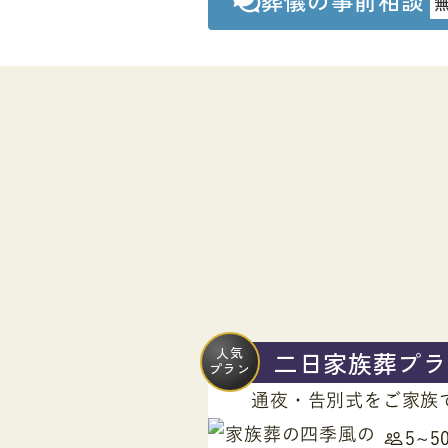
人気
二日家族葬プラ
プラン
通夜・告別式をご家族
5~5