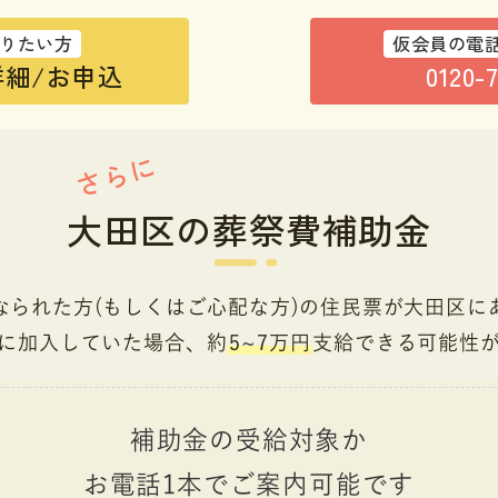
りたい方
仮会員の電
細/お申込
0120-
さらに
大田区の葬祭費補助金
なられた方(もしくはご心配な方)
の住民票が大田区に
に加入していた場合、
約
5~7万円
支給できる可能性
補助金の受給対象か
お電話1本でご案内可能です