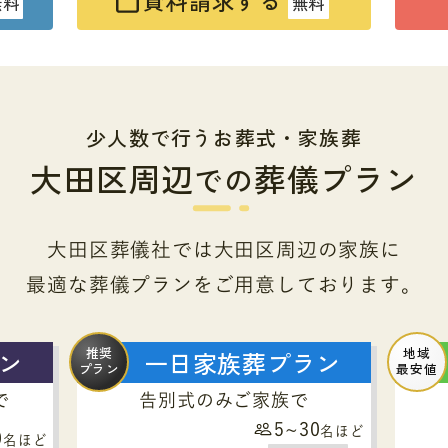
無料
無料
少人数で行うお葬式・家族葬
大田区周辺
葬儀プラン
での
大田区葬儀社では大田区周辺の家族に
最適な葬儀プランをご用意しております。
推奨
地域
ン
一日家族葬プラン
プラン
最安値
で
告別式のみご家族で
5~30
名ほど
0
名ほど