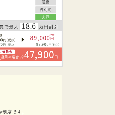
通夜
告別式
火葬
18.6
員で最大
万円割引
89,000
格
税抜
円
00
円(税抜)
30
97,900
円(税込)
円(税込)
47,900
に補助金
円
適用
場合 約
円
の
員制度です。