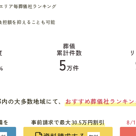
在 エリア毎葬儀社ランキング
負担額を抑えることも可能
葬儀
度
累計件数
リ
5
%
万件
都内の大多数地域にて、
おすすめ葬儀社ランキン
備を
事前請求で最大
30.5万円割引
8/1
資料請求する