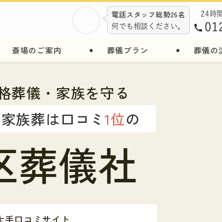
電話スタッフ総勢26名
24時
01
何でも相談ください。
斎場のご案内
葬儀プラン
葬儀の
格葬儀・家族を守る
・家族葬は口コミ
1位
の
区葬儀社
大手口コミサイト