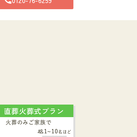
直葬火葬式プラン
火葬のみご家族で
1~10
名ほど